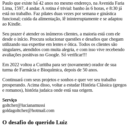
Paulo que existe há 42 anos no mesmo endereço, na Avenida Faria
Lima, 1597, 4 andar. A rotina é trivial: banho às 6 horas, e 8:30 já
está no trabalho. Faz pilates duas vezes por semana e ginástica
funcional; cuida da alimentação, lê ininterruptamente e se adaptou
ao Kindle.
Seu prazer é atender os inúmeros clientes, a maioria está com ele
desde o início. Procura solucionar questões e desafios que chegam
utilizando sua expertise em lentes e ótica. Todos os clientes são
singulares, atendidos com muita alegria, e com isso vive recebendo
avaliações positivas no Google. Só verificar!!!
Em 2022 voltou a Curitiba para ser (novamente) orador de sua
turma de Farmácia e Bioquímica, depois de 50 anos.
Continuará com seus projetos e sonhos e quer ver seu trabalho
prosperando. Acima disso, voltar a estudar História Clássica (gregos
e romanos), história judaica onde está sua origem.
Serviço
goltcher@lucianamussi
goldagoltcher@hotmail.com
O desafio do querido Luiz